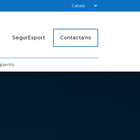
SegurEsport
Contacta’ns
qüents