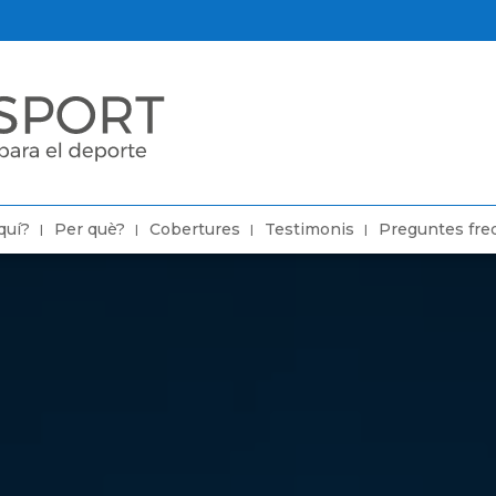
quí?
Per què?
Cobertures
Testimonis
Preguntes fre