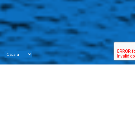
A
SegurEsport
us oferim
l'assegurança per a esportistes
més estudiada i completa creada
per cobrir totes les vostres