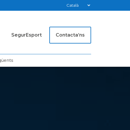
SegurEsport
Contacta’ns
qüents