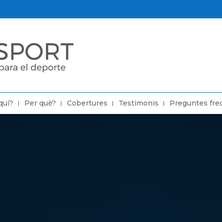
quí?
Per què?
Cobertures
Testimonis
Preguntes fre